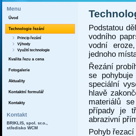
Menu
Technolo
Úvod
Podstatou děl
Technologie řezání
vodního papr
Princip řezání
vodní eroze
Výhody
Využití technologie
jednoho místa
Kvalita řezu a cena
Řezání probí
Fotogalerie
se pohybuje
Aktuality
speciální vy
hlavě zakonč
Kontaktní formulář
materiálů se
Kontakty
případy je t
Kontakt
abrazivní přím
BRIKLIS, spol. sr.o.,
středisko WCM
Pohyb řezací 