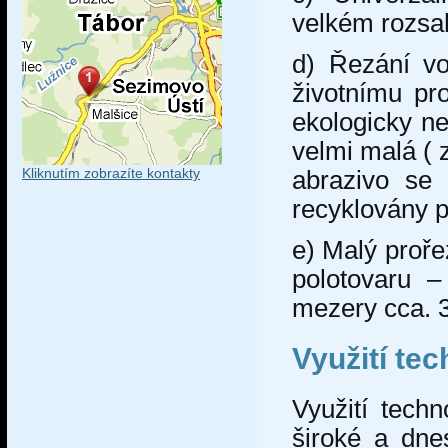
velkém rozsah
d) Řezání vo
životnímu pro
ekologicky ne
velmi malá ( z
Kliknutím zobrazíte kontakty
abrazivo se 
recyklovány p
e) Malý proře
polotovaru –
mezery cca. 
Využití te
Využití tech
široké a dne