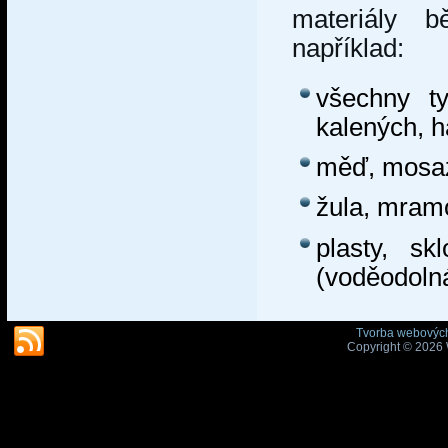
materiály 
například:
všechny ty
kalených, 
měď, mosaz,
žula, mramo
plasty, sk
(voděodoln
Tvorba webových
Copyright © 2026 