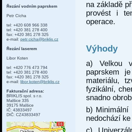
na základě p
Řezání vodním paprskem
provést i t
Petr Cícha
operace.
tel: +420 608 966 338
tel: +420 381 278 400
fax: +420 381 278 325
e-mail:
petr.cicha@briklis.cz
Výhody
Řezání laserem
Libor Koten
a) Velkou v
tel: +420 776 473 794
paprskem je
tel: +420 381 278 400
fax: +420 381 278 325
materiálu, t
e-mail:
libor.koten@briklis.cz
fyzikální, c
Fakturační adresa:
BRIKLIS spol. s r.o.
snadno obrobi
Malšice 335
39175 Malšice
b) Minimální 
IČ: 43833497
DIČ: CZ43833497
nedochází ke 
c) Univerzál