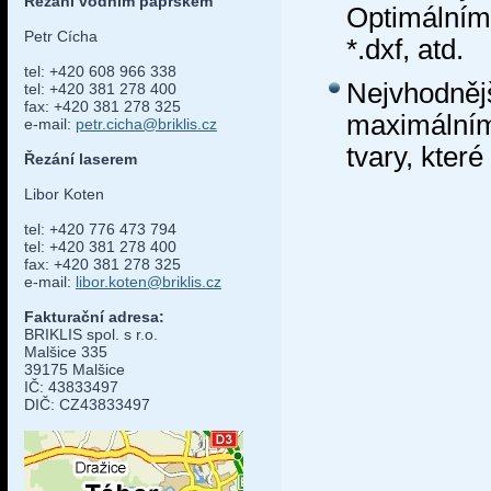
Řezání vodním paprskem
Optimální
Petr Cícha
*.dxf, atd.
tel: +420 608 966 338
Nejvhodn
tel: +420 381 278 400
fax: +420 381 278 325
maximální
e-mail:
petr.cicha@briklis.cz
tvary, kter
Řezání laserem
Libor Koten
tel: +420 776 473 794
tel: +420 381 278 400
fax: +420 381 278 325
e-mail:
libor.koten@briklis.cz
Fakturační adresa:
BRIKLIS spol. s r.o.
Malšice 335
39175 Malšice
IČ: 43833497
DIČ: CZ43833497