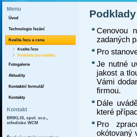
Menu
Podklady
Úvod
Cenovou n
Technologie řezání
zadaných p
Kvalita řezu a cena
Kvalita řezu
Pro stanove
Podklady pro nabídky
Je nutné u
Fotogalerie
jakost a tl
Aktuality
Vámi dodan
Kontaktní formulář
firmou.
Kontakty
Dále uvádě
Kontakt
které přípa
BRIKLIS, spol. sr.o.,
Pro zprac
středisko WCM
okótovaný v