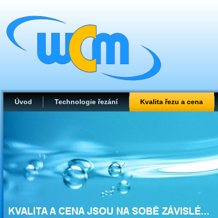
Úvod
Technologie řezání
Kvalita řezu a cena