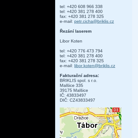
tel: +420 608 966 338
tel: +420 381 278 400
fax: +420 381 278 325
e-mail:
petr.cicha@briklis.cz
Řezání laserem
Libor Koten
tel: +420 776 473 794
tel: +420 381 278 400
fax: +420 381 278 325
e-mail:
libor.koten@briklis.cz
Fakturační adresa:
BRIKLIS spol. s r.o.
Malšice 335
39175 Malšice
IČ: 43833497
DIČ: CZ43833497