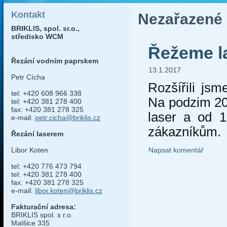
Kontakt
Nezařazené
BRIKLIS, spol. sr.o.,
středisko WCM
Řežeme l
Řezání vodním paprskem
13.1.2017
Petr Cícha
Rozšířili js
tel: +420 608 966 338
Na podzim 20
tel: +420 381 278 400
fax: +420 381 278 325
laser a od 1
e-mail:
petr.cicha@briklis.cz
zákazníkům.
Řezání laserem
Libor Koten
Napsat komentář
tel: +420 776 473 794
tel: +420 381 278 400
fax: +420 381 278 325
e-mail:
libor.koten@briklis.cz
Fakturační adresa:
BRIKLIS spol. s r.o.
Malšice 335